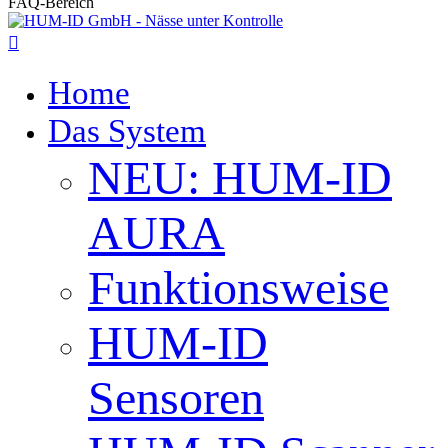
FAQ-Bereich
Close
Search
search
Menu
Home
Das System
NEU: HUM-ID
AURA
Funktionsweise
HUM-ID
Sensoren