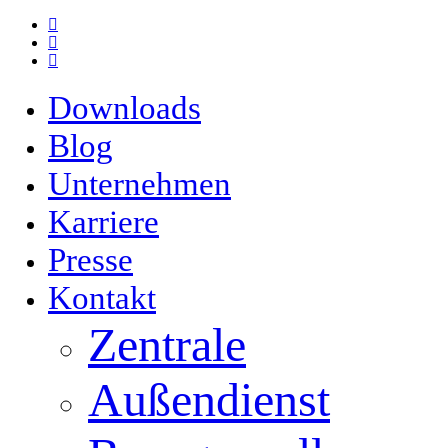
Skip
facebook
to
youtube
main
email
content
Downloads
Blog
Unternehmen
Karriere
Presse
Kontakt
Zentrale
Außendienst